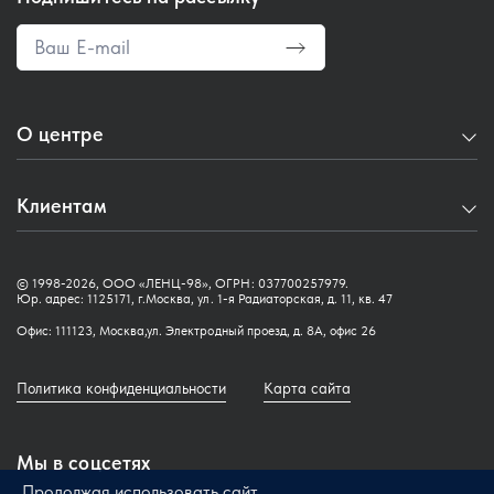
Оптикам-консультантам
Задать вопрос
Контакты
О центре
О нас
Клиентам
Сведения об образовательной организации
Аккредитация медицинских специалистов
Как записаться
© 1998-2026, ООО «ЛЕНЦ-98», ОГРН: 037700257979.
Журнал
Обучающая платформа
Юр. адрес: 1125171, г.Москва, ул. 1-я Радиаторская, д. 11, кв. 47
Новости
Офис: 111123, Москва,ул. Электродный проезд, д. 8А, офис 26
Трудоустройство
Цифровой журнал
Политика конфиденциальности
Карта сайта
Помощь
Мы в соцсетях
Продолжая использовать сайт