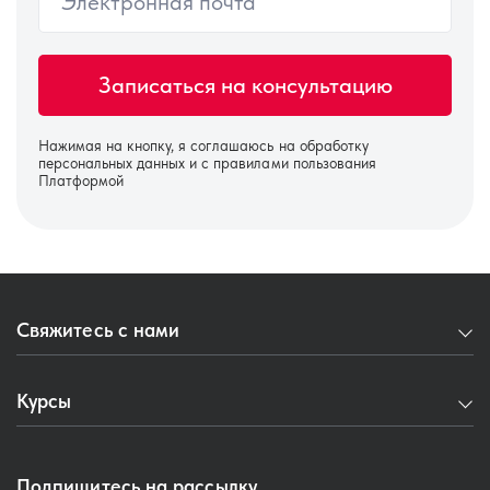
Нажимая на кнопку, я соглашаюсь на
обработку
персональных данных
и с правилами пользования
Платформой
Свяжитесь с нами
+7 977 691 40 53
Курсы
Пн-Пт с 09:00 до 17:00
Оптометристам и врачам
Перезвоните мне
Подпишитесь на рассылку