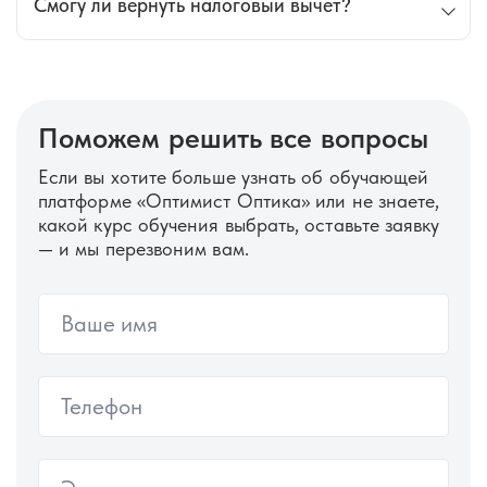
Смогу ли вернуть налоговый вычет?
обучения по выбранной программе вы можете
уточнить, позвонив нам или записавшись на
Да, после обучения в нашем учебном центре можно
консультацию.
получить налоговый вычет в размере 13%.
Поможем решить все вопросы
Если вы хотите больше узнать об обучающей
платформе «Оптимист Оптика» или не знаете,
какой курс обучения выбрать, оставьте заявку
— и мы перезвоним вам.