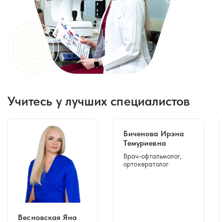
Учитесь у лучших специалистов
Биченова Ирэна
Темуриевна
Врач-офтальмолог,
ортокератолог
Весновская Яна