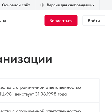
Основной сайт
Версия для слабовидящих
кты
Записаться
Войти
Журнал
Новости
анизации
тант.
Общий курс по
медицинской оптике
 000 ₽
144 часа
35 000 ₽
ки
Подбор мягкой
ке
ство с ограниченной ответственностью
контактной
коррекции
Ц-98" действует 31.08.1998 года
00 ₽
50 часов
45 000 ₽
ство с ограниченной ответственностью