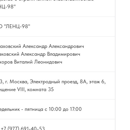
метрия
Подбор очковой
НЦ-98"
коррекции
000 ₽
50 часов
45 000 ₽
 "ЛЕНЦ-98"
ия: от
Практика подбора
ортокератологических
ровня
линз (ОКЛ)
аховский Александр Александрович
аковский Александр Владимирович
000 ₽
16 часов
50 000 ₽
хоров Виталий Леонидович
23, г. Москва, Электродный проезд, 8А, этаж 6,
щение VIII, комната 35
дельник - пятница с 10:00 до 17:00
: +7 (977) 691-40-53