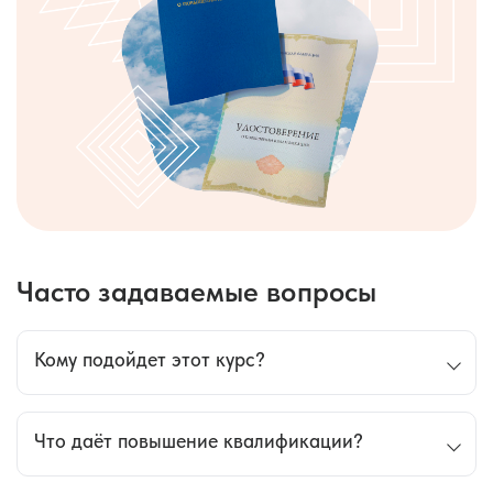
Часто задаваемые вопросы
Кому подойдет этот курс?
Специалистам, имеющим среднее
профессиональное образование по специальности
Что даёт повышение квалификации?
«Медицинская оптика» в квалификации оптометрия
Специалистам, имеющим медицинское
Повышение квалификации дает возможность за
образование и диплом о переподготовке