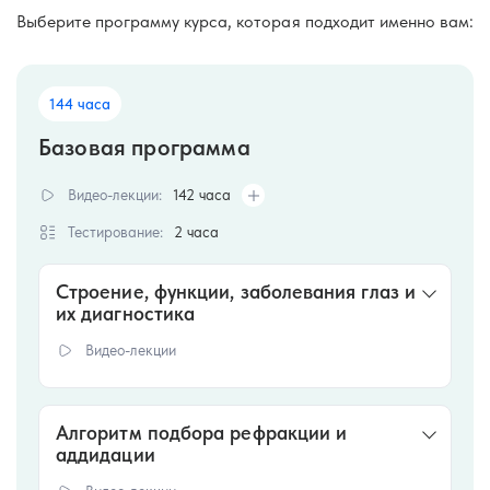
Выберите программу курса, которая подходит именно вам:
144 часа
Базовая программа
Видео-лекции:
142 часа
Тестирование:
2 часа
Строение, функции, заболевания глаз и
их диагностика
Видео-лекции
В данном разделе мы разберемся в вопросах
строения глаза, его структуры и оптических
Алгоритм подбора рефракции и
свойств. А также узнаем, что такое аномалии
аддидации
рефракций.
План занятия: