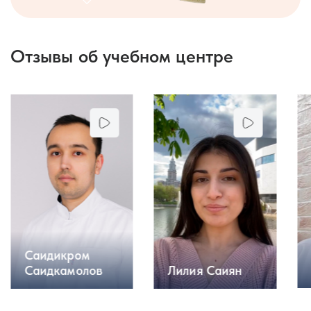
Отзывы об учебном центре
Саидикром
Саидкамолов
Лилия Саиян