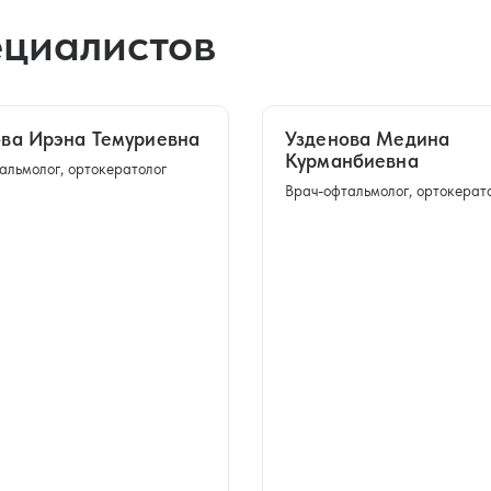
ециалистов
ва Ирэна Темуриевна
Узденова Медина
Курманбиевна
альмолог, ортокератолог
Врач-офтальмолог, ортокерат