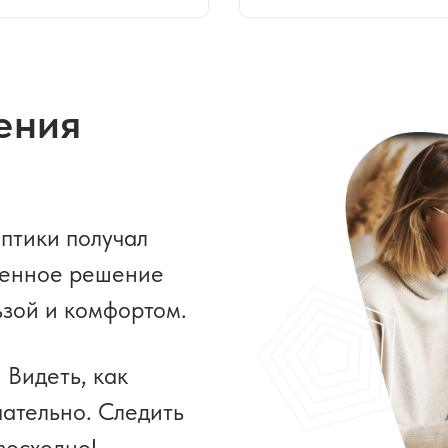
ения
птики получал
венное решение
зой и комфортом.
Видеть, как
ательно. Следить
восходно!