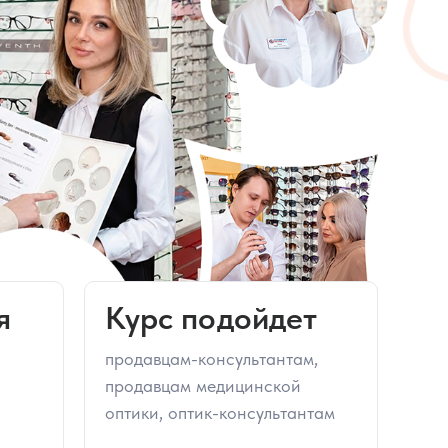
метрия
Подбор очковой
коррекции
000 ₽
50 часов
45 000 ₽
ия: от
Практика подбора
ортокератологических
ровня
линз (ОКЛ)
000 ₽
16 часов
50 000 ₽
я
Курс подойдет
продавцам-консультантам,
продавцам медицинской
оптики, оптик-консультантам