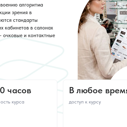
Детская опто
своению алгоритма
44 часа
55 
кции зрения в
яются стандарты
х кабинетов в салонах
Ортокератолог
– очковые и контактные
основ до
экспертного у
72 часа
160 
0 часов
В любое врем
ность курса
доступ к курсу