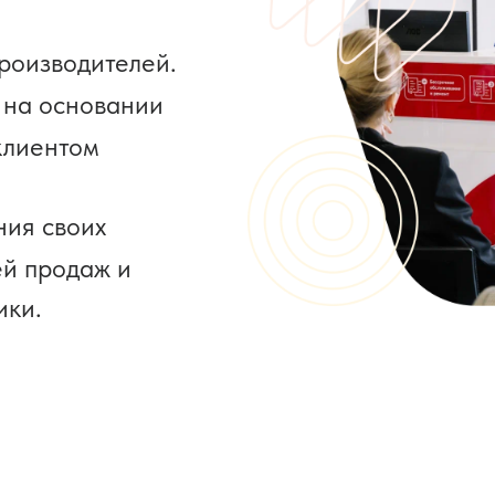
производителей.
 на основании
клиентом
ния своих
ей продаж и
ики.