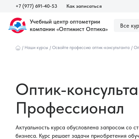
+7 (977) 691-40-53
Как записаться
Учебный центр оптометрии
Все ку
компании «Оптимист Оптика»
О центре
Сведения об образовательной орга
Наши курсы
/
Наши курсы
/
Освойте профессию оптик-консультанта
/
Оп
Оптик-консульта
Профессионал
Актуальность курса обусловлена запросом со с
Оптометристам и врачам
Оптика
бизнеса. Курс решает задачи приобретения об