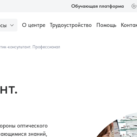
Обучающая платформа
Трудоустройство
Помощь
Конта
О центре
рсы
низации
Аккредитация медицинских специалистов
Популярное
тик-консультант. Профессионал
Оптик-консуль
Профессионал
нт.
112 часов
30
Основы техни
продаж в опти
24 часа
18 0
тороны оптического
м-консультантам
учающимися знаний,