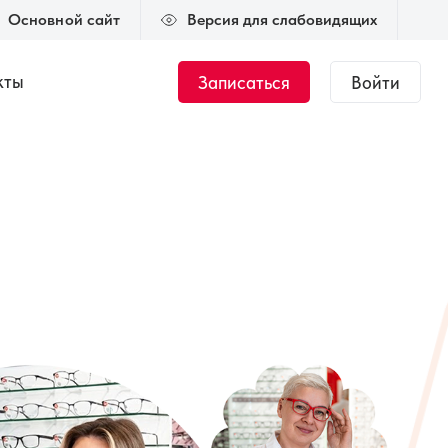
Основной сайт
Версия для слабовидящих
кты
Записаться
Войти
Журнал
Новости
тант.
Общий курс по
медицинской оптике
 000 ₽
144 часа
35 000 ₽
ки
Подбор мягкой
ке
контактной
коррекции
00 ₽
50 часов
45 000 ₽