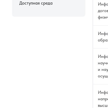
Доступная среда
Инфо
дого
физи
Инфо
обра
Инфо
науч
и нау
осущ
Инфо
напр
высш