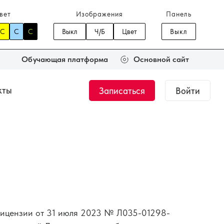
вет
Изображения
Панель
C
C
C
Выкл
Ч/Б
Цвет
Выкл
Обучающая платформа
Основной сайт
кты
Записаться
Войти
Журнал
Новости
тант.
Общий курс по
медицинской оптике
 000 ₽
144 часа
35 000 ₽
Лицензии от 31 июля 2023 № Л035-01298-
ки
Подбор мягкой
ке
контактной