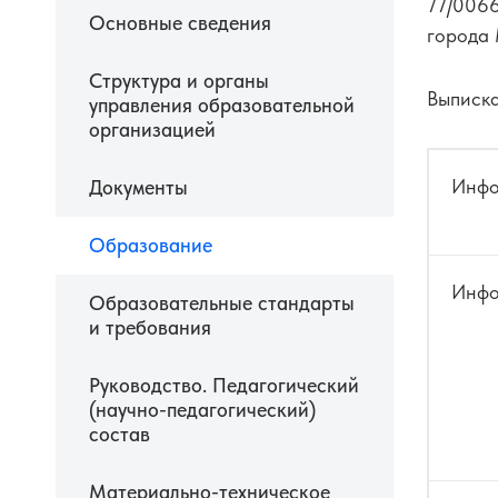
77/0066
Основные сведения
города
Структура и органы
Оптометристам и врачам
Оптика
Выписка
управления образовательной
организацией
Инфо
Документы
Образование
Инфо
Образовательные стандарты
и требования
Руководство. Педагогический
(научно-педагогический)
состав
Материально-техническое