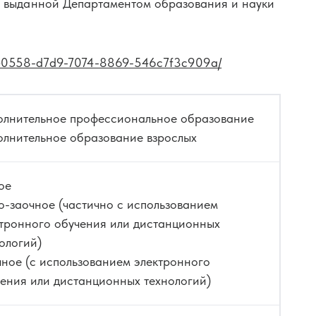
, выданной Департаментом образования и науки
коррекции
00 ₽
50 часов
45 000 ₽
s/14a40558-d7d9-7074-8869-546c7f3c909a/
метрия
Подбор очковой
коррекции
000 ₽
50 часов
45 000 ₽
олнительное профессиональное образование
лнительное образование взрослых
ия: от
Практика подбора
ортокератологических
ровня
линз (ОКЛ)
ое
000 ₽
-заочное (частично с использованием
16 часов
50 000 ₽
тронного обучения или дистанционных
ологий)
ное (с использованием электронного
ения или дистанционных технологий)