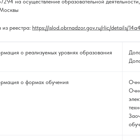
7294 на осуществление образовательной деятельности
 Москвы
24 часа
18 0
м-консультантам
 из реестра:
https://islod.obrnadzor.gov.ru/rlic/detail
Детская опто
44 часа
55 
рмация о реализуемых уровнях образования
Доп
Допо
Ортокератолог
основ до
экспертного у
рмация о формах обучения
Очн
72 часа
160 
Очно
элек
техн
Заоч
обуч