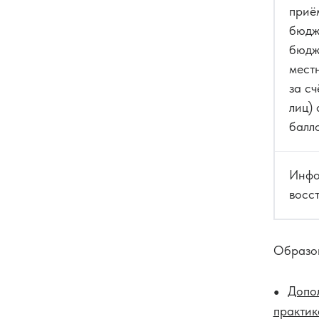
приё
бюдж
бюдж
мест
за сч
лиц)
балл
Инфо
восс
Образо
Допо
практик