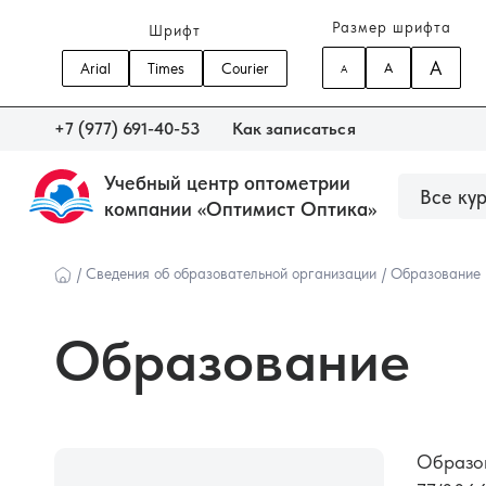
Размер шрифта
Шрифт
A
Arial
Times
Courier
A
A
+7 (977) 691-40-53
Как записаться
Учебный центр оптометрии
Все ку
компании «Оптимист Оптика»
О центре
Сведения об образовательной орга
Наши курсы
/
Сведения об образовательной организации
/
Образование
Образование
Образов