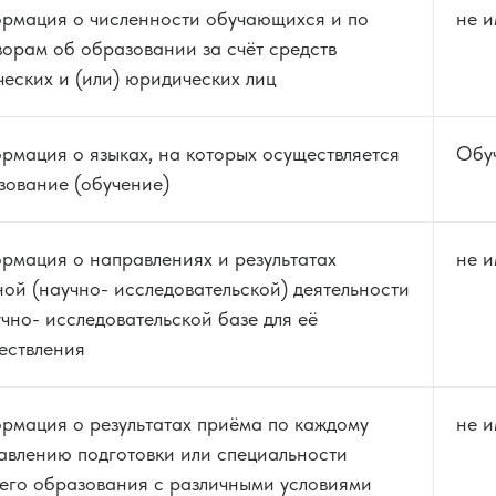
рмация о численности обучающихся и по
не и
ворам об образовании за счёт средств
ческих и (или) юридических лиц
рмация о языках, на которых осуществляется
Обуч
зование (обучение)
рмация о направлениях и результатах
не и
ной (научно- исследовательской) деятельности
чно- исследовательской базе для её
ествления
рмация о результатах приёма по каждому
не и
авлению подготовки или специальности
его образования с различными условиями