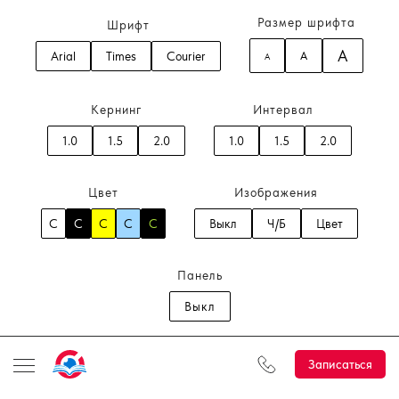
Размер шрифта
Шрифт
A
Arial
Times
Courier
A
A
Кернинг
Интервал
1.0
1.5
2.0
1.0
1.5
2.0
Цвет
Изображения
C
C
C
C
C
Выкл
Ч/Б
Цвет
Панель
Выкл
Записаться