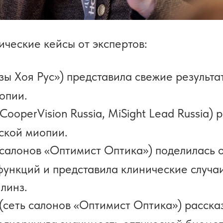
ческие кейсы от экспертов:
ы Хоя Рус») представила свежие результ
опии.
CooperVision Russia, MiSight Lead Russia)
тской миопии.
 салонов «Оптимист Оптика») поделилась
функций и представила клинические случа
линз.
(сеть салонов «Оптимист Оптика») расска