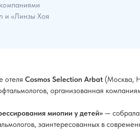
 компаниями
n и «Линзы Хоя
ле отеля
Cosmos Selection Arbat
(Москва, Н
офтальмологов, организованная компани
рессирования миопии у детей»
— собрала 
льмологов, заинтересованных в современ