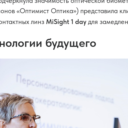
подчеркнула значимость оптической биоме
лонов «Оптимист Оптика») представила к
контактных линз
MiSight 1 day
для замедлен
хнологии будущего