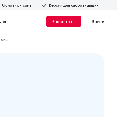
Основной сайт
Версия для слабовидящих
кты
Записаться
Войти
Журнал
Новости
ологии
тант.
Общий курс по
медицинской оптике
 000 ₽
144 часа
35 000 ₽
ки
Подбор мягкой
ке
контактной
коррекции
00 ₽
50 часов
45 000 ₽