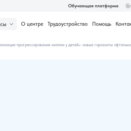
Обучающая платформа
Трудоустройство
Помощь
Конта
О центре
рсы
низации
Аккредитация медицинских специалистов
Популярное
илизация прогрессирования миопии у детей»: новые горизонты офтальм
Оптик-консуль
Профессионал
112 часов
30
Основы техни
продаж в опти
24 часа
18 0
м-консультантам