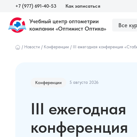
+7 (977) 691-40-53
Как записаться
Учебный центр оптометрии
Все ку
компании «Оптимист Оптика»
О центре
Сведения об образовательной орга
Наши курсы
/
Новости
/
Конференции
/
III ежегодная конференция «Стаб
5 августа 2026
Конференции
III ежегодная
конференция
Оптометристам и врачам
Оптика