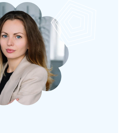
метрия
Подбор очковой
коррекции
000 ₽
50 часов
45 000 ₽
ия: от
Практика подбора
ортокератологических
ровня
линз (ОКЛ)
000 ₽
16 часов
50 000 ₽