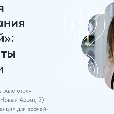
я
Детская опто
44 часа
55 
ания
Ортокератолог
й»:
основ до
экспертного у
нты
72 часа
160 
и
ц-зале отеля
 Новый Арбат, 2)
енция для врачей-