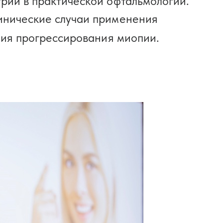
трии в практической офтальмологии.
линические случаи применения
ия прогрессирования миопии.