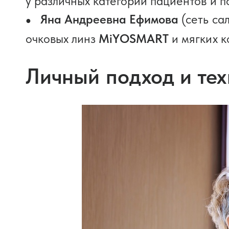
у различных категорий пациентов и 
Яна Андреевна Ефимова
(сеть са
очковых линз
MiYOSMART
и мягких 
Личный подход и те