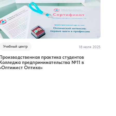
метрия
Подбор очковой
коррекции
000 ₽
50 часов
45 000 ₽
ия: от
Практика подбора
ортокератологических
ровня
линз (ОКЛ)
Учебный центр
18 июля 2025
000 ₽
16 часов
50 000 ₽
Производственная практика студентов
Колледжа предпринимательства №11 в
«Оптимист Оптика»