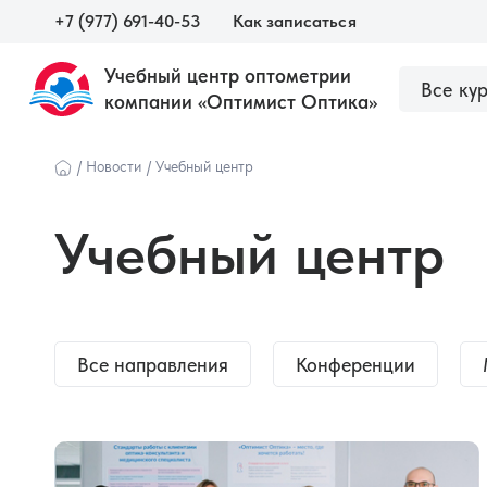
+7 (977) 691-40-53
Как записаться
Учебный центр оптометрии
Все ку
компании «Оптимист Оптика»
О центре
Сведения об образовательной орга
Наши курсы
/
Новости
/
Учебный центр
Учебный центр
Все направления
Конференции
Оптометристам и врачам
Оптика