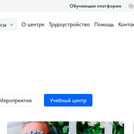
Обучающая платформа
Трудоустройство
Помощь
Конта
О центре
рсы
низации
Аккредитация медицинских специалистов
Популярное
Оптик-консуль
Профессионал
112 часов
30
Основы техни
Мероприятия
Учебный центр
продаж в опти
24 часа
18 0
м-консультантам