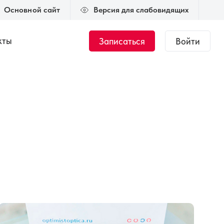
Основной сайт
Версия для слабовидящих
кты
Записаться
Войти
Журнал
Новости
тант.
Общий курс по
медицинской оптике
 000 ₽
144 часа
35 000 ₽
ки
Подбор мягкой
ке
контактной
коррекции
00 ₽
50 часов
45 000 ₽