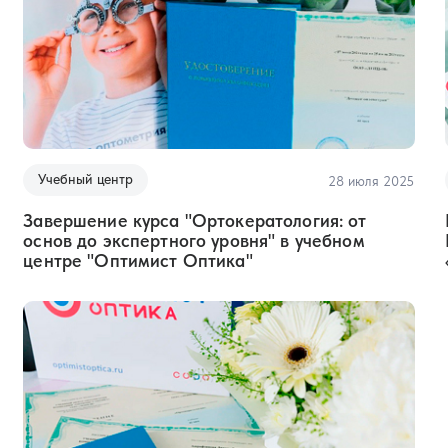
Детская опто
44 часа
55 
Ортокератолог
основ до
экспертного у
Учебный центр
28 июля 2025
72 часа
160 
Завершение курса "Ортокератология: от
основ до экспертного уровня" в учебном
центре "Оптимист Оптика"