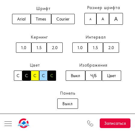
Размер шрифта
Шрифт
A
Arial
Times
Courier
A
A
Кернинг
Интервал
1.0
1.5
2.0
1.0
1.5
2.0
Цвет
Изображения
C
C
C
C
C
Выкл
Ч/Б
Цвет
Панель
Выкл
Записаться