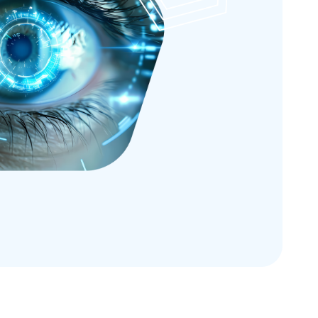
метрия
Подбор очковой
коррекции
000 ₽
50 часов
45 000 ₽
ия: от
Практика подбора
ортокератологических
ровня
линз (ОКЛ)
000 ₽
16 часов
50 000 ₽