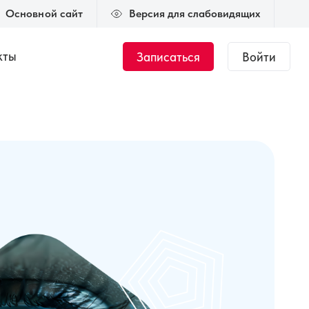
Основной сайт
Версия для слабовидящих
кты
Записаться
Войти
Журнал
Новости
тант.
Общий курс по
медицинской оптике
 000 ₽
144 часа
35 000 ₽
ки
Подбор мягкой
ке
контактной
коррекции
00 ₽
50 часов
45 000 ₽