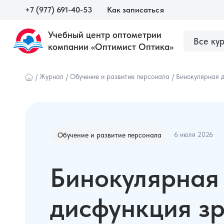
+7 (977) 691-40-53
Как записаться
Учебный центр оптометрии
Все ку
компании «Оптимист Оптика»
О центре
Сведения об образовательной орга
Наши курсы
/
Журнал
/
Обучение и развитие персонала
/
Бинокулярная д
6 июля 2026
Обучение и развитие персонала
Бинокулярная
дисфункция зр
Оптометристам и врачам
Оптика