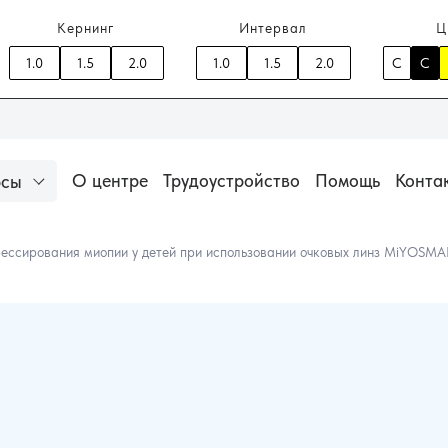
Кернинг
Интервал
Ц
1.0
1.5
2.0
1.0
1.5
2.0
C
C
Трудоустройство
Помощь
Конта
О центре
рсы
низации
Аккредитация медицинских специалистов
Популярное
рессирования миопии у детей при использовании очковых линз MiYOSMA
Оптик-консуль
Профессионал
112 часов
30
Основы техни
продаж в опти