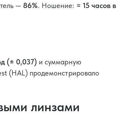
итель —
86%
. Ношение:
≈ 15 часов в
д (± 0,037)
и суммарную
est (HAL) продемонстрировало
выми линзами