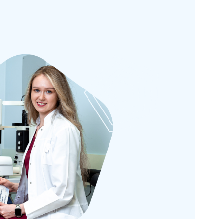
коррекции
00 ₽
50 часов
45 000 ₽
метрия
Подбор очковой
коррекции
000 ₽
50 часов
45 000 ₽
ия: от
Практика подбора
ортокератологических
ровня
линз (ОКЛ)
000 ₽
16 часов
50 000 ₽