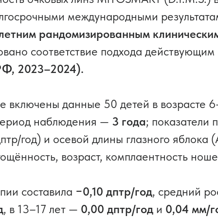
долгосрочными международными результат
летним рандомизированным клиническим 
овано соответствие подхода действующим
Ф, 2023–2024).
е включены данные 50 детей в возрасте 6
ериод наблюдения —
3 года
; показатели 
птр/год) и осевой длины глазного яблока (
ощённость, возраст, комплаентность ноше
пии составила
−0,10 дптр/год
, средний р
д
, в 13–17 лет —
0,00 дптр/год
и
0,04 мм/г