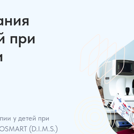
24 часа
18 0
ания
м-консультантам
й при
Детская опто
44 часа
55 
и
Ортокератолог
основ до
экспертного у
72 часа
160 
пии у детей при
OSMART (D.I.M.S.)