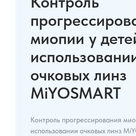
Контроль
прогрессиров
Оптометристам и врачам
Оптика
миопии у дете
использовани
очковых линз
MiYOSMART
Контроль прогрессирования мио
использовании очковых линз MiY