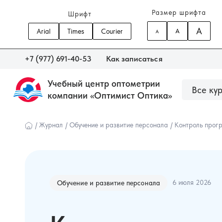
Размер шрифта
Шрифт
A
Arial
Times
Courier
A
A
+7 (977) 691-40-53
Как записаться
Учебный центр оптометрии
Все ку
компании «Оптимист Оптика»
О центре
Сведения об образовательной орга
Наши курсы
/
Журнал
/
Обучение и развитие персонала
/
Контроль прог
6 июля 2026
Обучение и развитие персонала