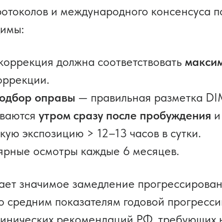
отоколов и международного консенсуса п
димы:
коррекция должна соответствовать
максим
оррекции.
подбор оправы
— правильная разметка DIM
еваются
утром сразу после пробуждения
и
кую экспозицию > 12–13 часов в сутки.
ярные осмотры каждые 6 месяцев.
т значимое замедление прогрессировани
 средним показателям годовой прогрессии
линических рекомендаций РФ, требующих