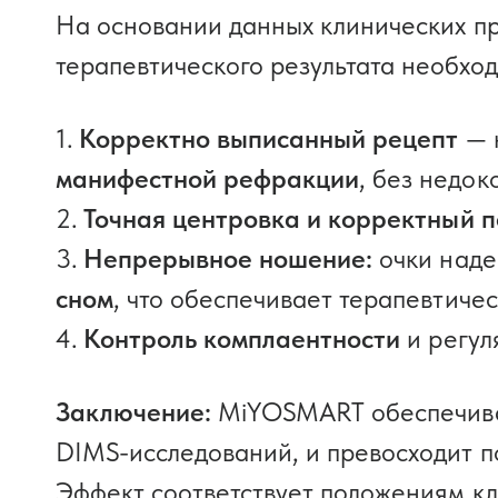
На основании данных клинических пр
терапевтического результата необхо
Корректно выписанный рецепт
— 
манифестной рефракции
, без недок
Точная центровка и корректный 
Непрерывное ношение:
очки над
сном
, что обеспечивает терапевтичес
Контроль комплаентности
и регул
Заключение:
MiYOSMART обеспечивае
DIMS-исследований, и превосходит по
Эффект соответствует положениям к