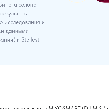
бинета салона
результаты
о исследования и
ми данными
ния) и Stellest
ость очковых линз MiYOSMART (D.I.M.S.) 