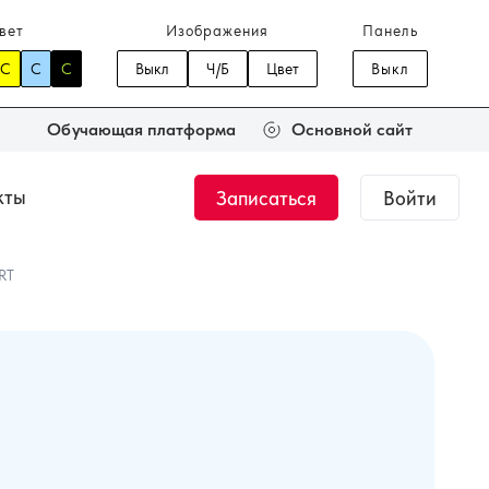
вет
Изображения
Панель
C
C
C
Выкл
Ч/Б
Цвет
Выкл
Обучающая платформа
Основной сайт
кты
Записаться
Войти
Журнал
Новости
RT
тант.
Общий курс по
медицинской оптике
 000 ₽
144 часа
35 000 ₽
ки
Подбор мягкой
ке
контактной