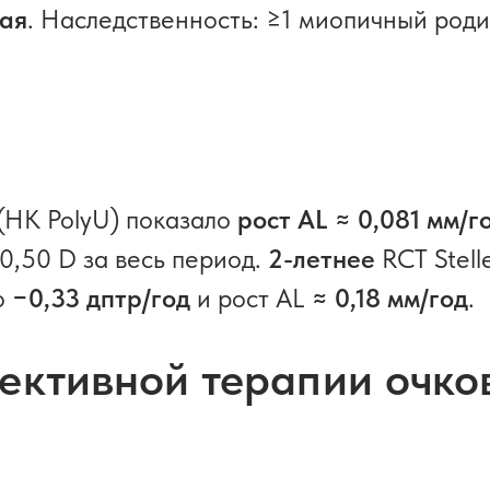
кая
. Наследственность: ≥1 миопичный род
HK PolyU) показало
рост AL ≈ 0,081 мм/го
,50 D за весь период.
2-летнее
RCT Stell
о
−0,33 дптр/год
и рост AL
≈ 0,18 мм/год
.
ективной терапии очко