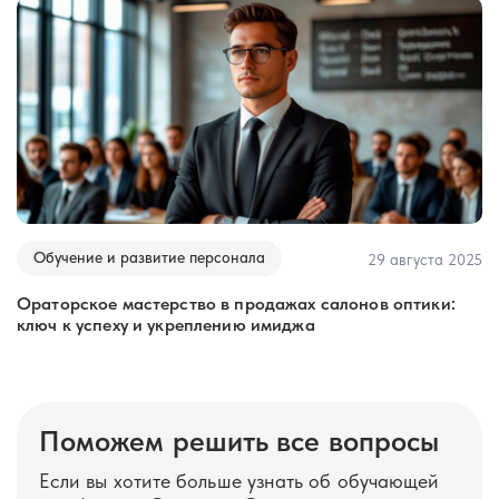
О
у
Обучение и развитие персонала
025
29 августа 2025
Бинокулярная дисфункция зрения: незаметный враг
вашего комфорта и здоровья глаз
Поможем решить все вопросы
Если вы хотите больше узнать об обучающей