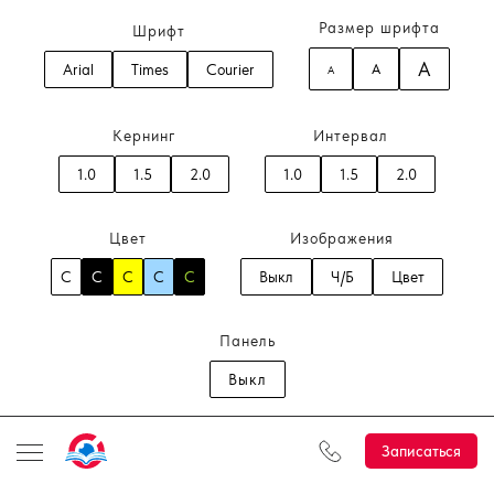
Размер шрифта
Шрифт
A
Arial
Times
Courier
A
A
Кернинг
Интервал
1.0
1.5
2.0
1.0
1.5
2.0
Цвет
Изображения
C
C
C
C
C
Выкл
Ч/Б
Цвет
Панель
Выкл
Записаться