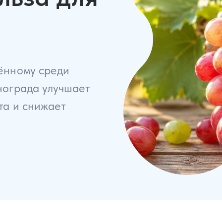
Детская опто
44 часа
55 
Ортокератолог
ённому среди
основ до
экспертного у
нограда улучшает
72 часа
160 
та и снижает