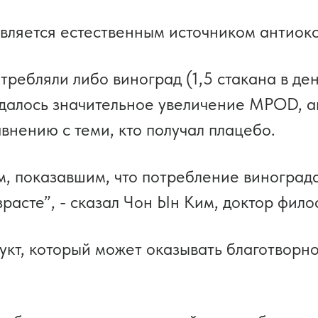
является естественным источником антиокс
требляли либо виноград (1,5 стакана в ден
блюдалось значительное увеличение MPOD,
внению с теми, кто получал плацебо.
, показавшим, что потребление винограда
зрасте”, - сказал Чон Ын Ким, доктор фил
рукт, который может оказывать благотворн