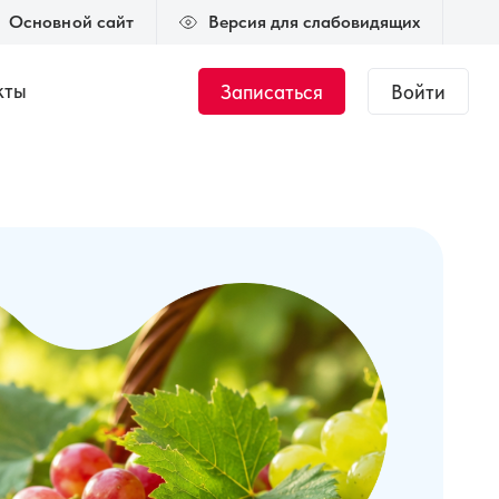
Основной сайт
Версия для слабовидящих
кты
Записаться
Войти
Журнал
Новости
тант.
Общий курс по
медицинской оптике
 000 ₽
144 часа
35 000 ₽
ки
Подбор мягкой
ке
контактной
коррекции
00 ₽
50 часов
45 000 ₽