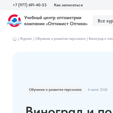
+7 (977) 691-40-53
Как записаться
Учебный центр оптометрии
Все ку
компании «Оптимист Оптика»
О центре
Сведения об образовательной орга
Наши курсы
/
Журнал
/
Обучение и развитие персонала
/
Виноград и пол
6 июля 2026
Обучение и развитие персонала
Виноград и по
Оптометристам и врачам
Оптика