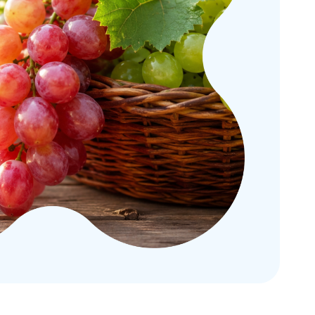
метрия
Подбор очковой
коррекции
000 ₽
50 часов
45 000 ₽
ия: от
Практика подбора
ортокератологических
ровня
линз (ОКЛ)
000 ₽
16 часов
50 000 ₽