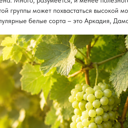
ена. Много, разумеется, и менее полезног
той группы может похвастаться высокой м
пулярные белые сорта – это Аркадия, Дам