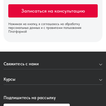
Нажимая на кнопку, я соглашаюсь на
обработку
персональных данных
и с правилами пользования
Платформой
Свяжитесь с нами
+7 977 691 40 53
Курсы
Пн-Пт с 09:00 до 17:00
Оптометристам и врачам
Перезвоните мне
Подпишитесь на рассылку
Оптикам-консультантам
Задать вопрос