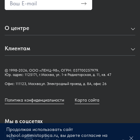
Контакты
О центре
О нас
Клиентам
Сведения об образовательной организации
Аккредитация медицинских специалистов
Как записаться
© 1998-2026, ООО «ЛЕНЦ-98», ОГРН: 037700257979.
Журнал
Обучающая платформа
Юр. адрес: 1125171, г.Москва, ул. 1-я Радиаторская, д. 11, кв. 47
Новости
Офис: 111123, Москва,ул. Электродный проезд, д. 8А, офис 26
Трудоустройство
Цифровой журнал
Политика конфиденциальности
Карта сайта
Помощь
Мы в соцсетях
Продолжая использовать сайт
school.optimistoptica.ru, вы даете согласие на